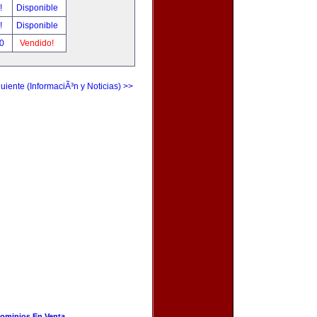
r!
Disponible
r!
Disponible
00
Vendido!
uiente (InformaciÃ³n y Noticias) >>
ominios En Venta