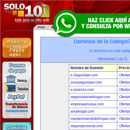
Dominios de la Categorí
11 dominios en esta categ
Mostrando 1 de 11
Nombre de Dominio
Precio
e-Seguridad.com
Oferta
zonaseguridad.com
Oferta
e-jovenes.com
Oferta
segurosparaelhogar.com
Oferta
empresaencasa.com
Oferta
areahogar.com
Oferta
mantenimientodelhogar.com
Oferta
seguropersonal.com
Oferta