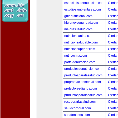
especialistaennutricion.com
Ofertar
estudiosambientales.com
Ofertar
guianutricional.com
Ofertar
higieneyseguridad.com
Ofertar
mejoresusalud.com
Ofertar
nutricioncanina.com
Ofertar
nutricionsaludable.com
Ofertar
nutricionsuperior.com
Ofertar
nutricocina.com
Ofertar
portaldenutricion.com
Ofertar
productosdenutricion.com
Ofertar
productosparalasalud.com
Ofertar
programacionmental.com
Ofertar
protectoresdiarios.com
Ofertar
pruductosparalasalud.com
Ofertar
recuperarlasalud.com
Ofertar
saludcorporal.com
Ofertar
saludenlinea.com
Ofertar