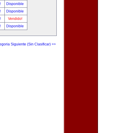
!
Disponible
!
Disponible
!
Vendido!
!
Disponible
egoria Siguiente (Sin Clasificar) >>