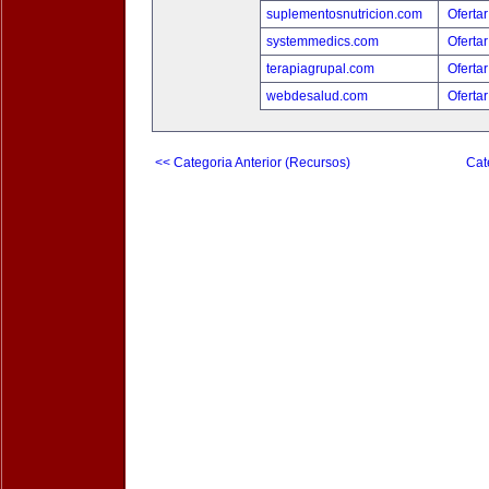
suplementosnutricion.com
Ofertar
systemmedics.com
Ofertar
terapiagrupal.com
Ofertar
webdesalud.com
Ofertar
<< Categoria Anterior (Recursos)
Cat