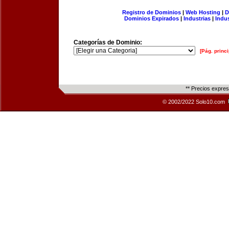
Registro de Dominios
|
Web Hosting
|
D
Dominios Expirados
|
Industrias
|
Indu
Categorías de Dominio:
[Pág. princi
** Precios expre
© 2002/2022 Solo10.com