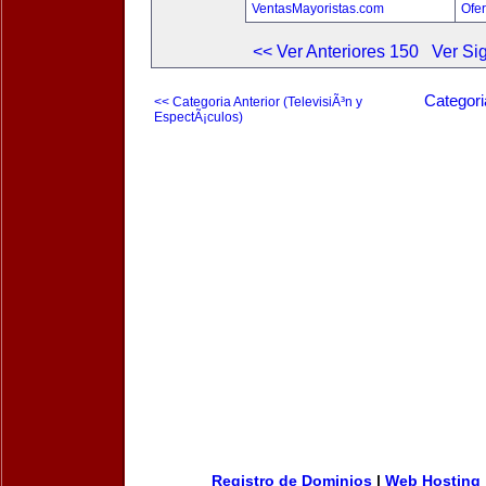
VentasMayoristas.com
Ofer
<< Ver Anteriores 150
Ver Si
Categori
<< Categoria Anterior (TelevisiÃ³n y
EspectÃ¡culos)
Registro de Dominios
|
Web Hosting