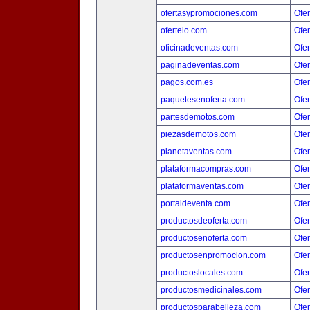
ofertasypromociones.com
Ofer
ofertelo.com
Ofer
oficinadeventas.com
Ofer
paginadeventas.com
Ofer
pagos.com.es
Ofer
paquetesenoferta.com
Ofer
partesdemotos.com
Ofer
piezasdemotos.com
Ofer
planetaventas.com
Ofer
plataformacompras.com
Ofer
plataformaventas.com
Ofer
portaldeventa.com
Ofer
productosdeoferta.com
Ofer
productosenoferta.com
Ofer
productosenpromocion.com
Ofer
productoslocales.com
Ofer
productosmedicinales.com
Ofer
productosparabelleza.com
Ofer