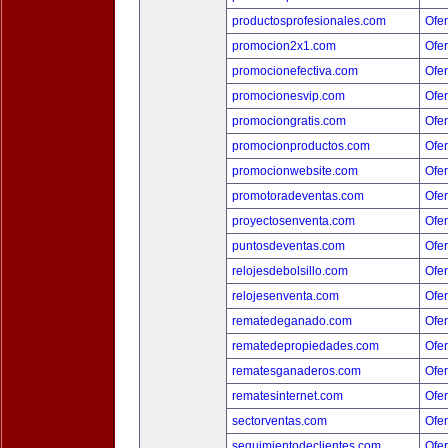
productosprofesionales.com
Ofer
promocion2x1.com
Ofer
promocionefectiva.com
Ofer
promocionesvip.com
Ofer
promociongratis.com
Ofer
promocionproductos.com
Ofer
promocionwebsite.com
Ofer
promotoradeventas.com
Ofer
proyectosenventa.com
Ofer
puntosdeventas.com
Ofer
relojesdebolsillo.com
Ofer
relojesenventa.com
Ofer
rematedeganado.com
Ofer
rematedepropiedades.com
Ofer
rematesganaderos.com
Ofer
rematesinternet.com
Ofer
sectorventas.com
Ofer
seguimientodeclientes.com
Ofer