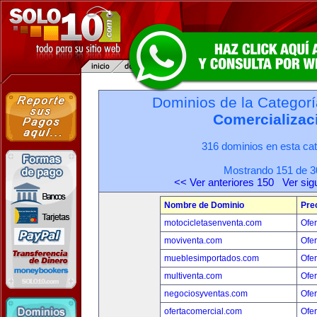
Dominios de la Categorí
Comercializac
316 dominios en esta cat
Mostrando 151 de 3
<< Ver anteriores 150
Ver sig
Nombre de Dominio
Pre
motocicletasenventa.com
Ofer
moviventa.com
Ofer
mueblesimportados.com
Ofer
multiventa.com
Ofer
negociosyventas.com
Ofer
ofertacomercial.com
Ofer