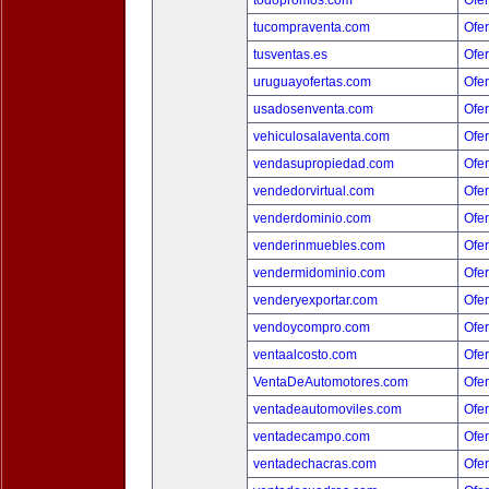
todopromos.com
Ofer
tucompraventa.com
Ofer
tusventas.es
Ofer
uruguayofertas.com
Ofer
usadosenventa.com
Ofer
vehiculosalaventa.com
Ofer
vendasupropiedad.com
Ofer
vendedorvirtual.com
Ofer
venderdominio.com
Ofer
venderinmuebles.com
Ofer
vendermidominio.com
Ofer
venderyexportar.com
Ofer
vendoycompro.com
Ofer
ventaalcosto.com
Ofer
VentaDeAutomotores.com
Ofer
ventadeautomoviles.com
Ofer
ventadecampo.com
Ofer
ventadechacras.com
Ofer