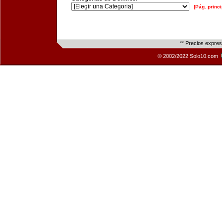
[Pág. princi
** Precios expre
© 2002/2022 Solo10.com