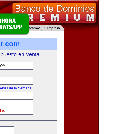
ar.com
 puesto en Venta
COM
ertas de la Semana
tas