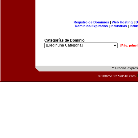
Registro de Dominios
|
Web Hosting
|
D
Dominios Expirados
|
Industrias
|
Indu
Categorías de Dominio:
[Pág. princi
** Precios expre
© 2002/2022 Solo10.com