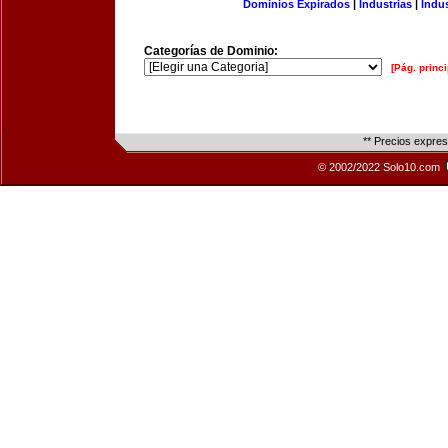
Dominios Expirados
|
Industrias
|
Indu
Categorías de Dominio:
[Pág. princi
** Precios expre
© 2002/2022 Solo10.com