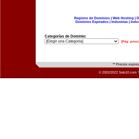
Registro de Dominios
|
Web Hosting
|
D
Dominios Expirados
|
Industrias
|
Indu
Categorías de Dominio:
[Pág. princi
** Precios expre
© 2002/2022 Solo10.com