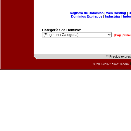
Registro de Dominios
|
Web Hosting
|
D
Dominios Expirados
|
Industrias
|
Indu
Categorías de Dominio:
[Pág. princi
** Precios expre
© 2002/2022 Solo10.com