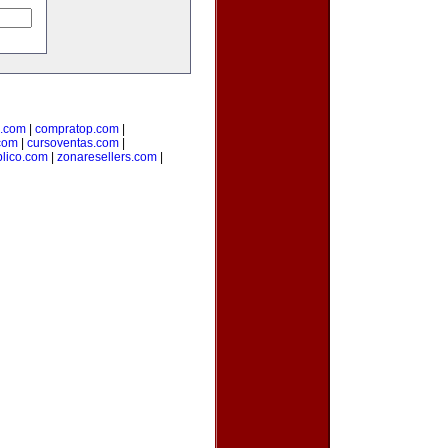
l.com
|
compratop.com
|
com
|
cursoventas.com
|
blico.com
|
zonaresellers.com
|