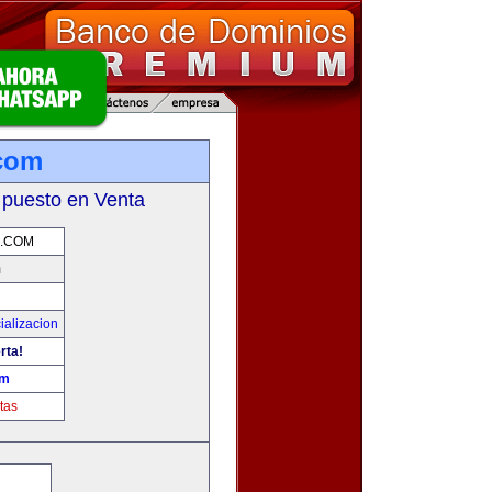
com
 puesto en Venta
.COM
m
ializacion
rta!
om
tas