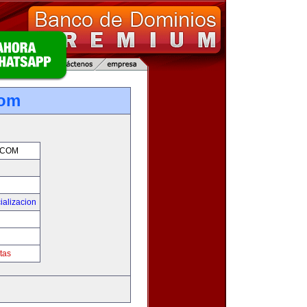
com
.COM
ializacion
tas