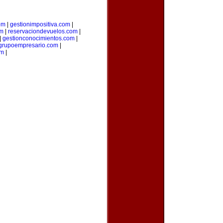
om
|
gestionimpositiva.com
|
om
|
reservaciondevuelos.com
|
|
gestionconocimientos.com
|
grupoempresario.com
|
om
|