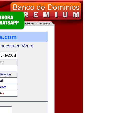
ta.com
 puesto en Venta
FERTA.COM
com
lizacion
a!
a.com
tas