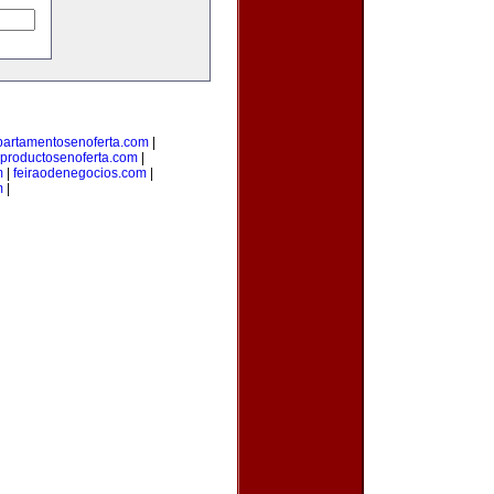
partamentosenoferta.com
|
productosenoferta.com
|
m
|
feiraodenegocios.com
|
m
|