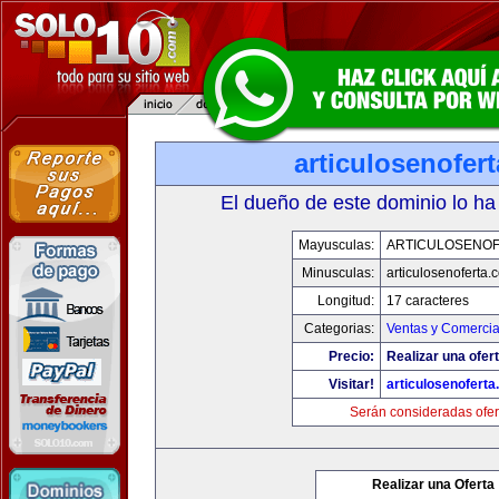
articulosenofer
El dueño de este dominio lo ha
Mayusculas:
ARTICULOSENO
Minusculas:
articulosenoferta.
Longitud:
17 caracteres
Categorias:
Ventas y Comercia
Precio:
Realizar una ofert
Visitar!
articulosenofert
Serán consideradas ofer
Realizar una Oferta