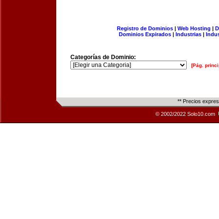
Registro de Dominios
|
Web Hosting
|
D
Dominios Expirados
|
Industrias
|
Indu
Categorías de Dominio:
[Pág. princi
** Precios expre
© 2002/2022 Solo10.com