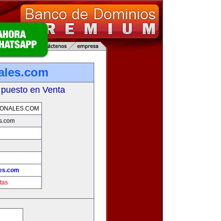
nales.com
 puesto en Venta
IONALES.COM
es.com
les.com
tas