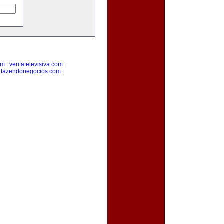
om
|
ventatelevisiva.com
|
|
fazendonegocios.com
|