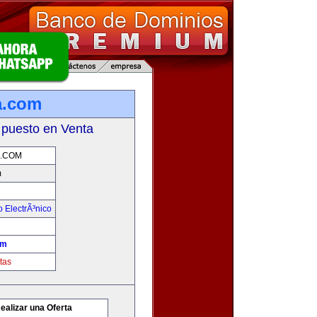
a.com
 puesto en Venta
.COM
m
 ElectrÃ³nico
om
tas
ealizar una Oferta