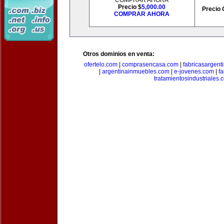
COMPRAR AHORA
Precio $
5,000.00
Precio 
COMPRAR AHORA
Otros dominios en venta:
ofertelo.com
|
comprasencasa.com
|
fabricasargent
|
argentinainmuebles.com
|
e-jovenes.com
|
fa
tratamientosindustriales.