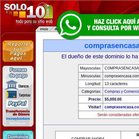
comprasencas
El dueño de este dominio lo ha
Mayusculas:
COMPRASENCASA
Minusculas:
comprasencasa.co
Longitud:
13 caracteres
Categorias:
Compras y Comercio
Precio:
$5,000.00
Visitar!
comprasencasa.c
Serán consideradas ofer
R