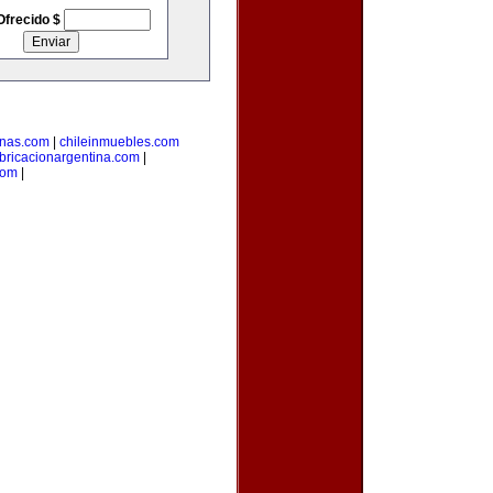
Ofrecido $
inas.com
|
chileinmuebles.com
bricacionargentina.com
|
com
|