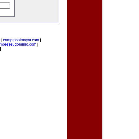
m
|
comprasalmayor.com
|
mpreseudominio.com
|
|