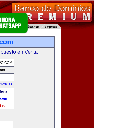
.com
 puesto en Venta
PO.COM
com
Noticias
ferta!
.com
tas