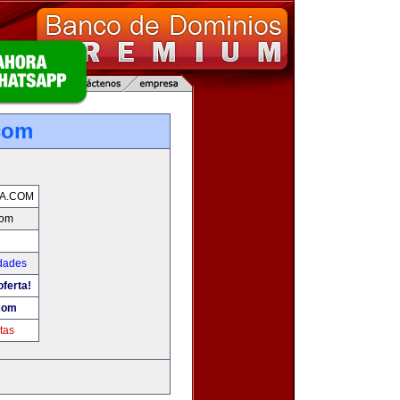
com
A.COM
com
udades
oferta!
com
tas