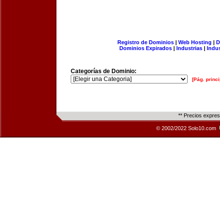
Registro de Dominios
|
Web Hosting
|
D
Dominios Expirados
|
Industrias
|
Indu
Categorías de Dominio:
[Pág. princi
** Precios expre
© 2002/2022 Solo10.com