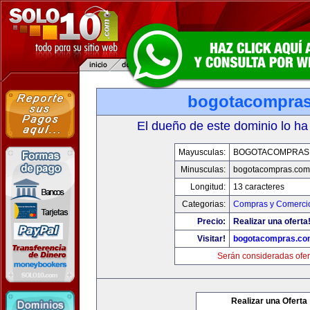
bogotacompra
El dueño de este dominio lo ha
Mayusculas:
BOGOTACOMPRAS
Minusculas:
bogotacompras.com
Longitud:
13 caracteres
Categorias:
Compras y Comercio
Precio:
Realizar una oferta
Visitar!
bogotacompras.co
Serán consideradas ofer
Realizar una Oferta