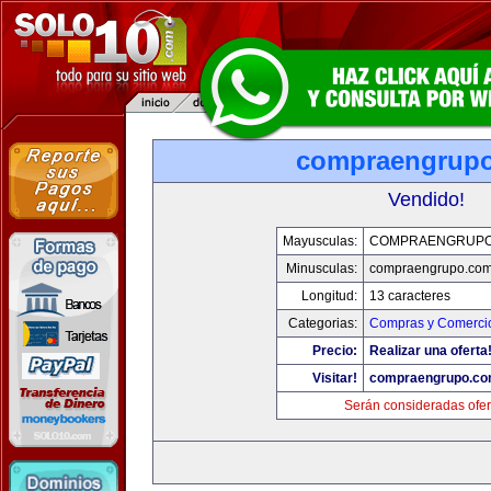
compraengrup
Vendido!
Mayusculas:
COMPRAENGRUPO
Minusculas:
compraengrupo.co
Longitud:
13 caracteres
Categorias:
Compras y Comercio
Precio:
Realizar una oferta
Visitar!
compraengrupo.c
Serán consideradas ofer