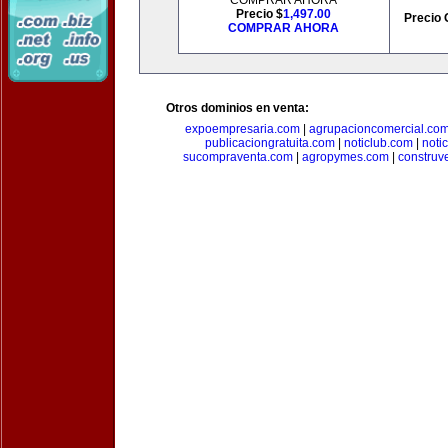
COMPRAR AHORA
Precio $
1,497.00
Precio 
COMPRAR AHORA
Otros dominios en venta:
expoempresaria.com
|
agrupacioncomercial.co
publicaciongratuita.com
|
noticlub.com
|
noti
sucompraventa.com
|
agropymes.com
|
construv