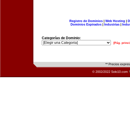
Registro de Dominios
|
Web Hosting
|
D
Dominios Expirados
|
Industrias
|
Indu
Categorías de Dominio:
[Pág. princi
** Precios expre
© 2002/2022 Solo10.com