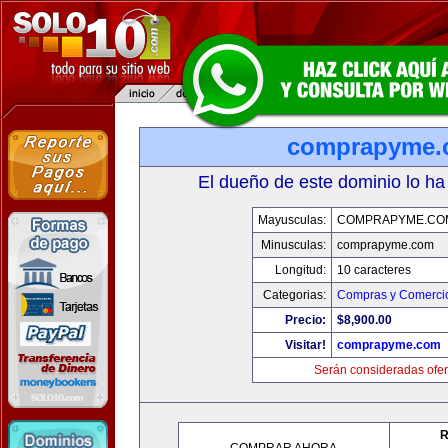
comprapyme.
El dueño de este dominio lo ha
Mayusculas:
COMPRAPYME.CO
Minusculas:
comprapyme.com
Longitud:
10 caracteres
Categorias:
Compras y Comercio
Precio:
$8,900.00
Visitar!
comprapyme.com
Serán consideradas ofer
R