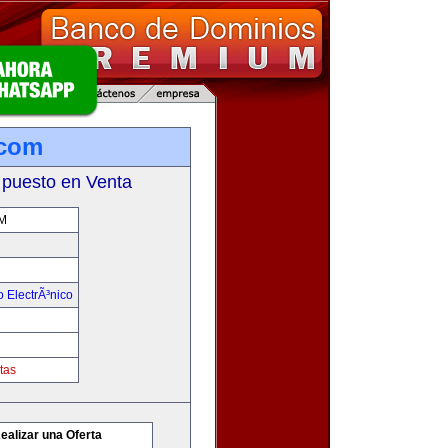
com
 puesto en Venta
M
 ElectrÃ³nico
tas
ealizar una Oferta