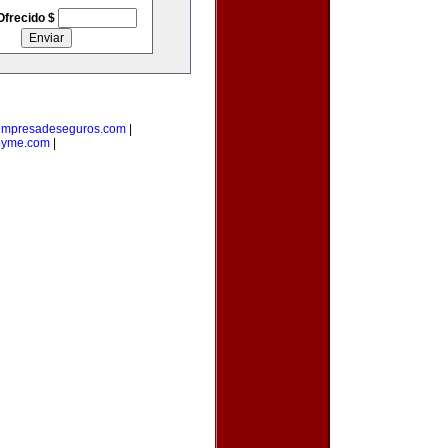
Ofrecido $
empresadeseguros.com
|
pyme.com
|