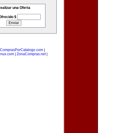
ealizar una Oferta
Ofrecido $
ComprasPorCatalogo.com
|
inux.com
|
ZonaCompras.net
|