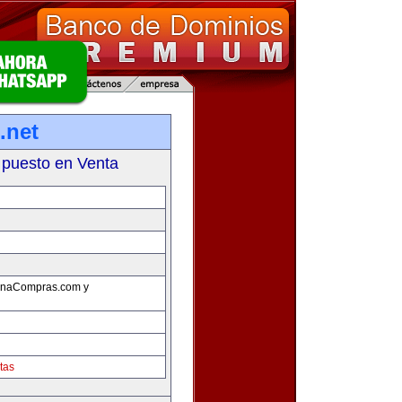
.net
 puesto en Venta
ZonaCompras.com y
tas