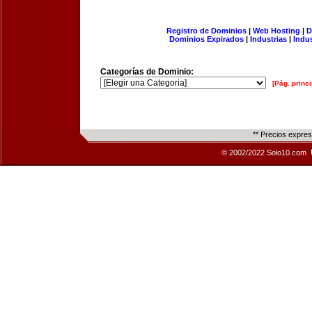
Registro de Dominios
|
Web Hosting
|
D
Dominios Expirados
|
Industrias
|
Indu
Categorías de Dominio:
[Pág. princi
** Precios expre
© 2002/2022 Solo10.com