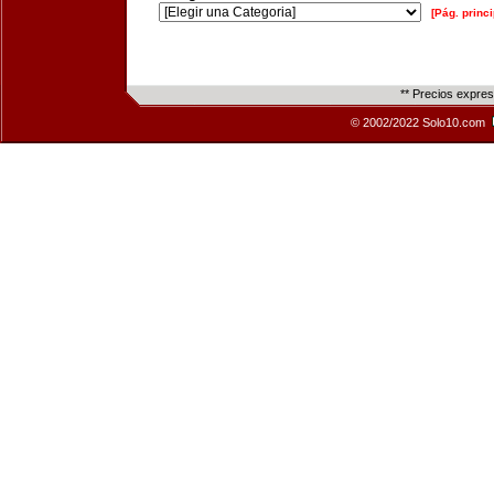
[Pág. princi
** Precios expre
© 2002/2022 Solo10.com