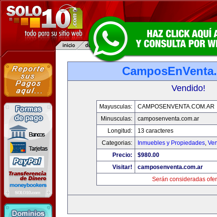
CamposEnVenta.
Vendido!
Mayusculas:
CAMPOSENVENTA.COM.AR
Minusculas:
camposenventa.com.ar
Longitud:
13 caracteres
Categorias:
Inmuebles y Propiedades
,
Ven
Precio:
$980.00
Visitar!
camposenventa.com.ar
Serán consideradas ofer