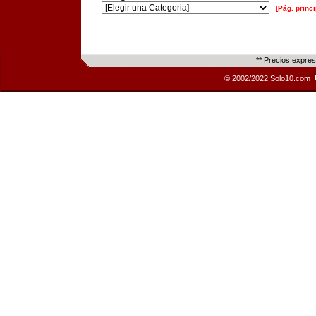
[Pág. princi
** Precios expre
© 2002/2022 Solo10.com