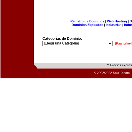
Registro de Dominios
|
Web Hosting
|
D
Dominios Expirados
|
Industrias
|
Indu
Categorías de Dominio:
[Pág. princi
** Precios expre
© 2002/2022 Solo10.com