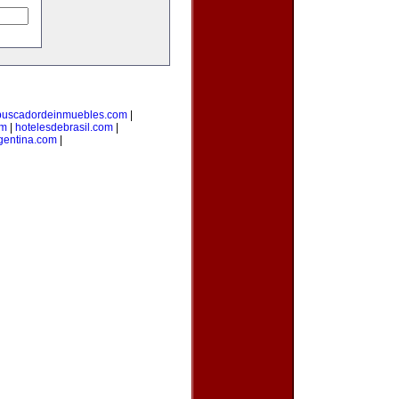
buscadordeinmuebles.com
|
om
|
hotelesdebrasil.com
|
gentina.com
|