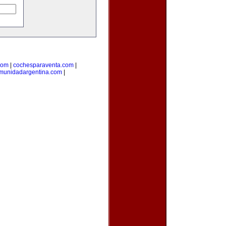
com
|
cochesparaventa.com
|
munidadargentina.com
|