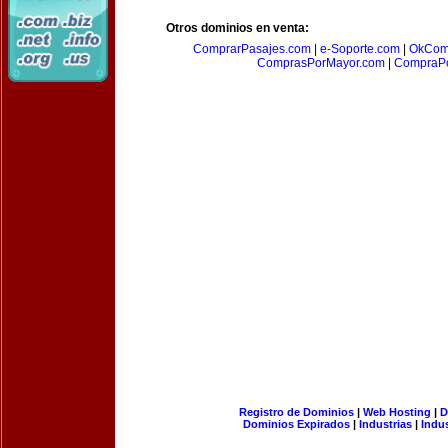
Otros dominios en venta:
ComprarPasajes.com
|
e-Soporte.com
|
OkCom
ComprasPorMayor.com
|
CompraPo
Registro de Dominios
|
Web Hosting
|
D
Dominios Expirados
|
Industrias
|
Indu