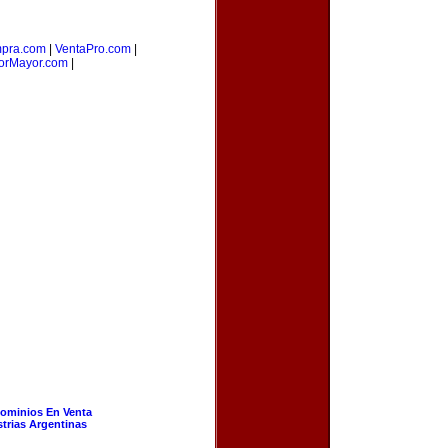
pra.com
|
VentaPro.com
|
rMayor.com
|
ominios En Venta
strias Argentinas