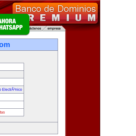
com
 ElectrÃ³nico
tas