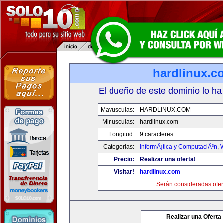
hardlinux.c
El dueño de este dominio lo ha
Mayusculas:
HARDLINUX.COM
Minusculas:
hardlinux.com
Longitud:
9 caracteres
Categorias:
InformÃ¡tica y ComputaciÃ³n
,
Precio:
Realizar una oferta!
Visitar!
hardlinux.com
Serán consideradas ofer
Realizar una Oferta