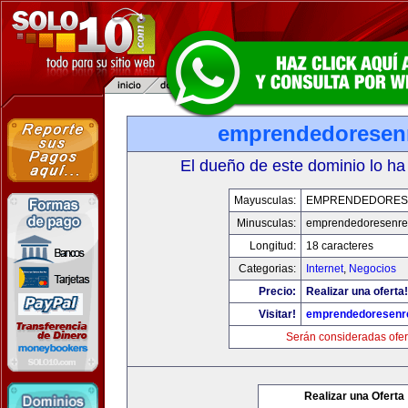
emprendedoresen
El dueño de este dominio lo ha
Mayusculas:
EMPRENDEDORES
Minusculas:
emprendedoresenre
Longitud:
18 caracteres
Categorias:
Internet
,
Negocios
Precio:
Realizar una oferta!
Visitar!
emprendedoresenr
Serán consideradas ofer
Realizar una Oferta