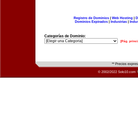
Registro de Dominios
|
Web Hosting
|
D
Dominios Expirados
|
Industrias
|
Indu
Categorías de Dominio:
[Pág. princi
** Precios expre
© 2002/2022 Solo10.com