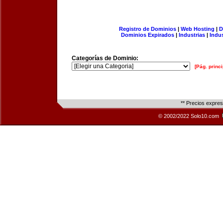
Registro de Dominios
|
Web Hosting
|
D
Dominios Expirados
|
Industrias
|
Indu
Categorías de Dominio:
[Pág. princi
** Precios expre
© 2002/2022 Solo10.com