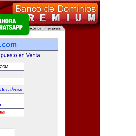
a.com
 puesto en Venta
.COM
 ElectrÃ³nico
!
m
tas