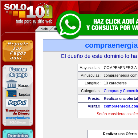
compraenergi
El dueño de este dominio lo ha
Mayusculas:
COMPRAENERGIA
Minusculas:
compraenergia.com
Longitud:
13 caracteres
Categorias:
Compras y Comercio
Precio:
Realizar una oferta
Visitar!
compraenergia.co
Serán consideradas ofer
Realizar una Oferta