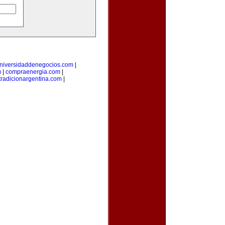
niversidaddenegocios.com
|
m
|
compraenergia.com
|
tradicionargentina.com
|