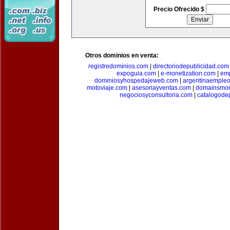
Precio Ofrecido $
Otros dominios en venta:
registredominios.com
|
directoriodepublicidad.com
expoguia.com
|
e-monetization.com
|
emp
dominiosyhospedajeweb.com
|
argentinaemple
motoviaje.com
|
asesoriayventas.com
|
domainsmon
negociosyconsultoria.com
|
catalogode