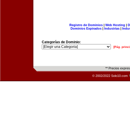
Registro de Dominios
|
Web Hosting
|
D
Dominios Expirados
|
Industrias
|
Indu
Categorías de Dominio:
[Pág. princi
** Precios expre
© 2002/2022 Solo10.com