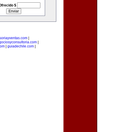
Ofrecido $
soriayventas.com
|
gociosyconsultoria.com
|
com
|
guiadechile.com
|