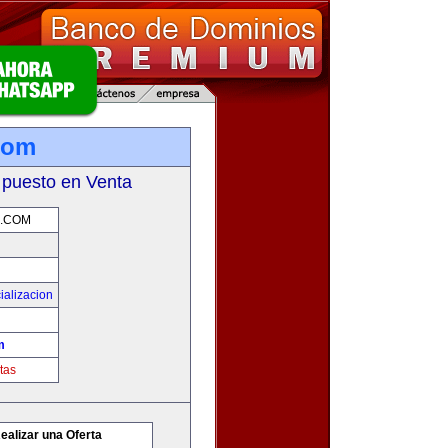
.com
 puesto en Venta
.COM
ializacion
m
tas
ealizar una Oferta