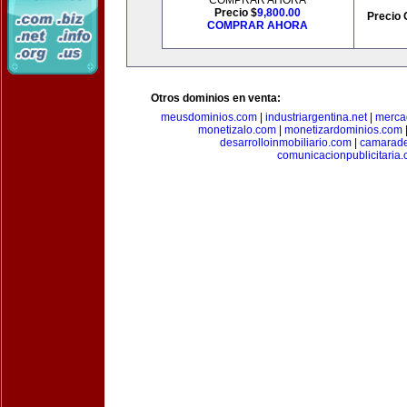
COMPRAR AHORA
Precio $
9,800.00
Precio 
COMPRAR AHORA
Otros dominios en venta:
meusdominios.com
|
industriargentina.net
|
merca
monetizalo.com
|
monetizardominios.com
desarrolloinmobiliario.com
|
camarade
comunicacionpublicitaria