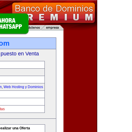
com
 puesto en Venta
on
,
Web Hosting y Dominios
tas
ealizar una Oferta