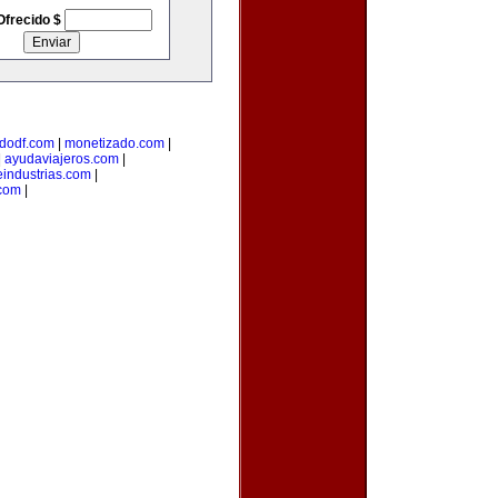
Ofrecido $
dodf.com
|
monetizado.com
|
|
ayudaviajeros.com
|
industrias.com
|
.com
|