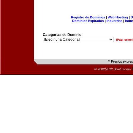
Registro de Dominios
|
Web Hosting
|
D
Dominios Expirados
|
Industrias
|
Indu
Categorías de Dominio:
[Pág. princi
** Precios expre
© 2002/2022 Solo10.com