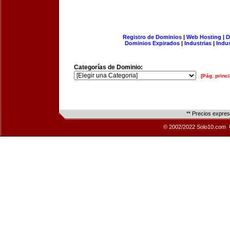
Registro de Dominios
|
Web Hosting
|
D
Dominios Expirados
|
Industrias
|
Indu
Categorías de Dominio:
[Pág. princi
** Precios expre
© 2002/2022 Solo10.com