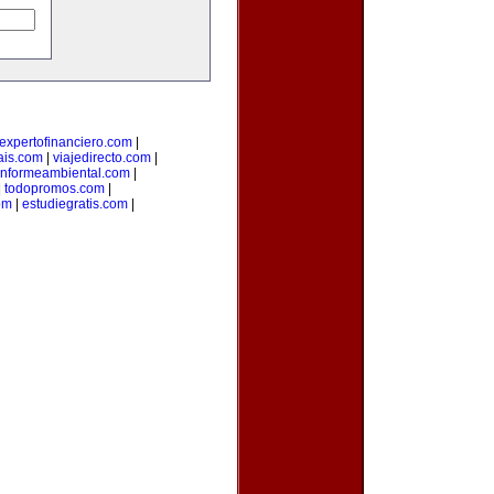
expertofinanciero.com
|
ais.com
|
viajedirecto.com
|
informeambiental.com
|
|
todopromos.com
|
om
|
estudiegratis.com
|