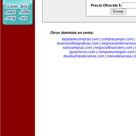
Precio Ofrecido $
Otros dominios en venta:
tarjetadecompras.com
|
compracampo.com
|
sesionesfotograficas.com
|
negociosinternacion
solocompras.com
|
negociofinanciero.com
|
guiachicos.com
|
comprarunregalo.com
deudashipotecarias.com
|
menudelacasa.c