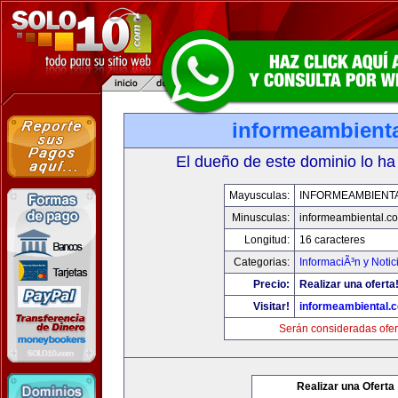
informeambient
El dueño de este dominio lo ha
Mayusculas:
INFORMEAMBIENT
Minusculas:
informeambiental.c
Longitud:
16 caracteres
Categorias:
InformaciÃ³n y Notic
Precio:
Realizar una oferta
Visitar!
informeambiental.
Serán consideradas ofer
Realizar una Oferta