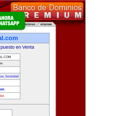
al.com
 puesto en Venta
AL.COM
om
ias
,
Sociedad
!
com
tas