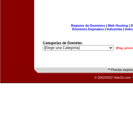
Registro de Dominios
|
Web Hosting
|
D
Dominios Expirados
|
Industrias
|
Indu
Categorías de Dominio:
[Pág. princi
** Precios expre
© 2002/2022 Solo10.com