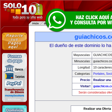
guiachicos.
El dueño de este dominio lo ha
Mayusculas:
GUIACHICO
Minusculas:
guiachicos.c
Longitud:
10 caracteres
Categorias:
Portales
,
Soc
Precio:
Realizar una 
Visitar!
guiachicos.
Serán consideradas ofer
Realizar una Oferta