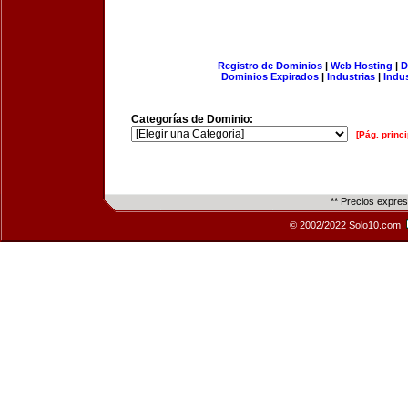
Registro de Dominios
|
Web Hosting
|
D
Dominios Expirados
|
Industrias
|
Indu
Categorías de Dominio:
[Pág. princi
** Precios expre
© 2002/2022 Solo10.com