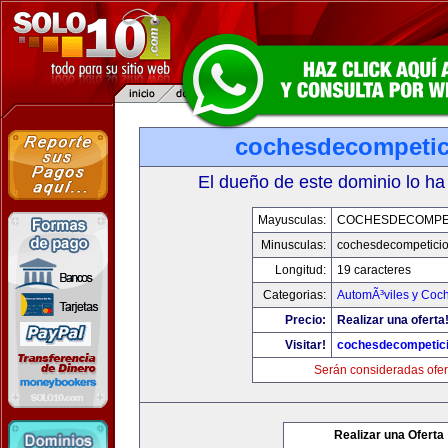
cochesdecompeti
El dueño de este dominio lo ha
Mayusculas:
COCHESDECOMPE
Minusculas:
cochesdecompetici
Longitud:
19 caracteres
Categorias:
AutomÃ³viles y Coc
Precio:
Realizar una oferta
Visitar!
cochesdecompetic
Serán consideradas ofer
Realizar una Oferta