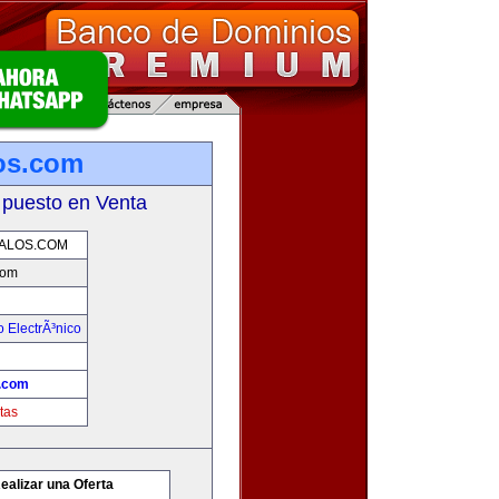
os.com
 puesto en Venta
ALOS.COM
com
 ElectrÃ³nico
.com
tas
ealizar una Oferta