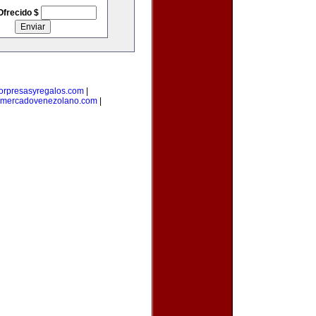
Ofrecido $
orpresasyregalos.com
|
mercadovenezolano.com
|