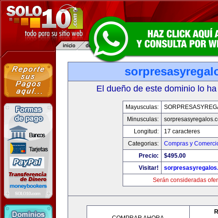
sorpresasyregal
El dueño de este dominio lo ha
Mayusculas:
SORPRESASYREG
Minusculas:
sorpresasyregalos.
Longitud:
17 caracteres
Categorias:
Compras y Comercio
Precio:
$495.00
Visitar!
sorpresasyregalos
Serán consideradas ofer
R