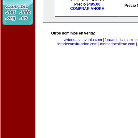
COMPRAR AHORA
Precio $
495.00
Precio 
COMPRAR AHORA
Otros dominios en venta:
viviendasalaventa.com
|
foroamerica.com
|
s
forodeconstruccion.com
|
mercadochileno.com
|