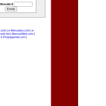
Ofrecido $
.com
|
e-Mercados.com
|
e-
asil.net
|
MarcasWeb.com
|
|
e-Propaganda.com
|