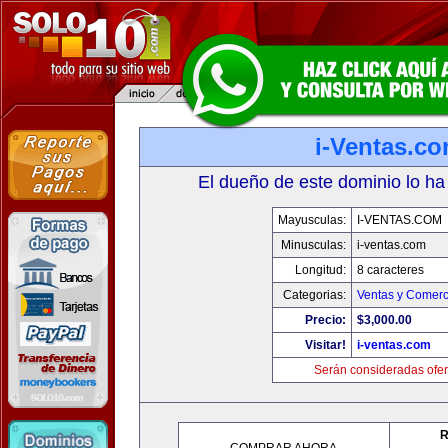
i-Ventas.c
El dueño de este dominio lo ha
Mayusculas:
I-VENTAS.COM
Minusculas:
i-ventas.com
Longitud:
8 caracteres
Categorias:
Ventas y Comerc
Precio:
$3,000.00
Visitar!
i-ventas.com
Serán consideradas ofer
R