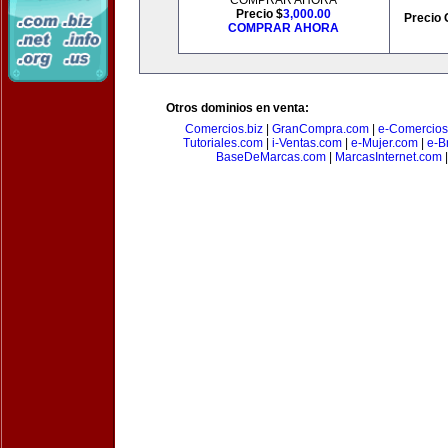
COMPRAR AHORA
Precio $
3,000.00
Precio 
COMPRAR AHORA
Otros dominios en venta:
Comercios.biz
|
GranCompra.com
|
e-Comercios
Tutoriales.com
|
i-Ventas.com
|
e-Mujer.com
|
e-Br
BaseDeMarcas.com
|
MarcasInternet.com