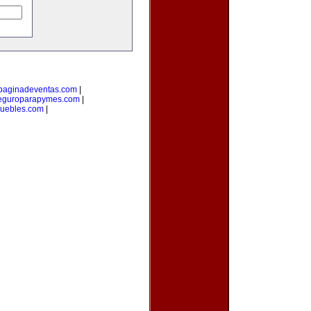
paginadeventas.com
|
eguroparapymes.com
|
muebles.com
|