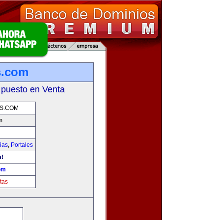
s.com
 puesto en Venta
S.COM
m
ias
,
Portales
a!
om
tas