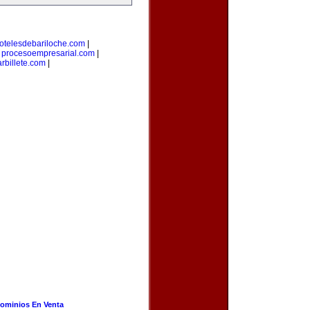
otelesdebariloche.com
|
|
procesoempresarial.com
|
rbillete.com
|
ominios En Venta