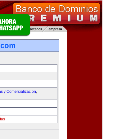
.com
as y Comercializacion
,
tas