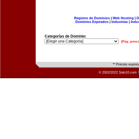
Registro de Dominios
|
Web Hosting
|
D
Dominios Expirados
|
Industrias
|
Indu
Categorías de Dominio:
[Pág. princi
** Precios expre
© 2002/2022 Solo10.com