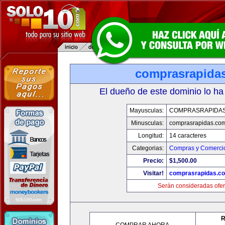
comprasrapida
El dueño de este dominio lo ha
Mayusculas:
COMPRASRAPIDA
Minusculas:
comprasrapidas.co
Longitud:
14 caracteres
Categorias:
Compras y Comercio
Precio:
$1,500.00
Visitar!
comprasrapidas.c
Serán consideradas ofer
R