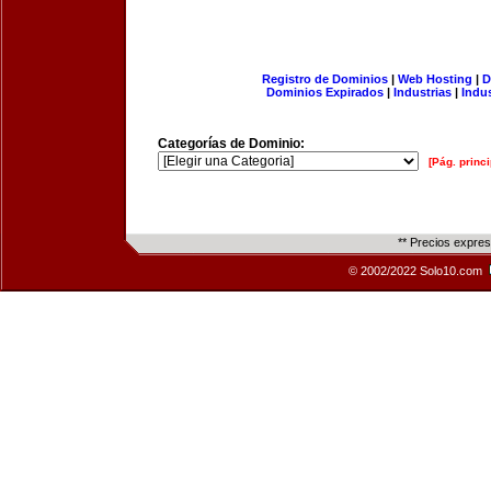
Registro de Dominios
|
Web Hosting
|
D
Dominios Expirados
|
Industrias
|
Indu
Categorías de Dominio:
[Pág. princi
** Precios expre
© 2002/2022 Solo10.com