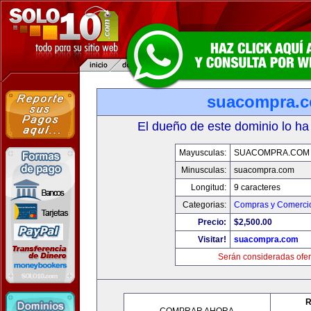
suacompra.
El dueño de este dominio lo ha
Mayusculas:
SUACOMPRA.COM
Minusculas:
suacompra.com
Longitud:
9 caracteres
Categorias:
Compras y Comercio
Precio:
$2,500.00
Visitar!
suacompra.com
Serán consideradas ofer
R