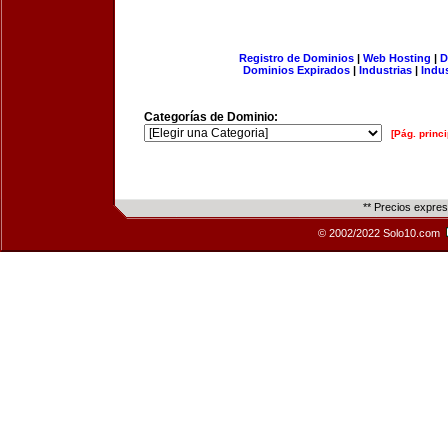
Registro de Dominios
|
Web Hosting
|
D
Dominios Expirados
|
Industrias
|
Indu
Categorías de Dominio:
[Pág. princi
** Precios expre
© 2002/2022 Solo10.com